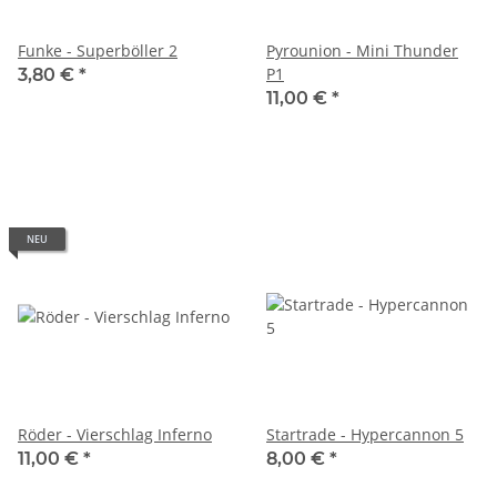
Funke - Superböller 2
Pyrounion - Mini Thunder
P1
3,80 €
*
11,00 €
*
NEU
Röder - Vierschlag Inferno
Startrade - Hypercannon 5
11,00 €
*
8,00 €
*