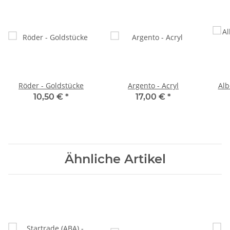
Röder - Goldstücke
Argento - Acryl
Alb
10,50 €
*
17,00 €
*
Ähnliche Artikel