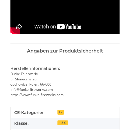
Angaben zur Produktsicherheit
Herstellerinformationen:
Funke Fajerwerki
ul. Słoneczna 20
Łochowice, Polen, 66-600
info@funke-fireworks.com
https://www.funke-fireworks.com
Produkteigenschaft
Wert
CE-Kategorie:
F2
Klasse:
1.3 G