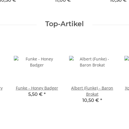
10,50 €
*
11,00 €
*
10,50 €
Top-Artikel
ty
Funke - Honey Badger
Albert (Funke) - Baron
Xp
Brokat
5,50 €
*
10,50 €
*