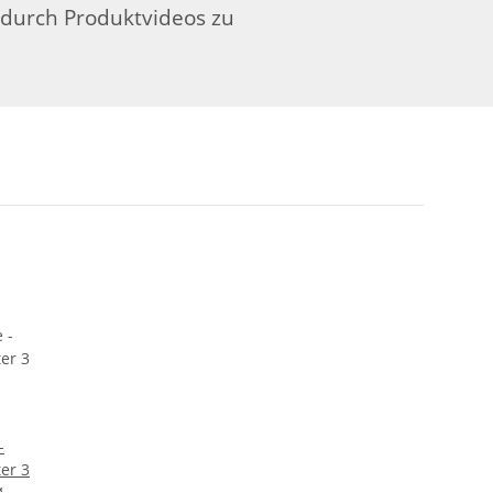
 durch Produktvideos zu
-
er 3