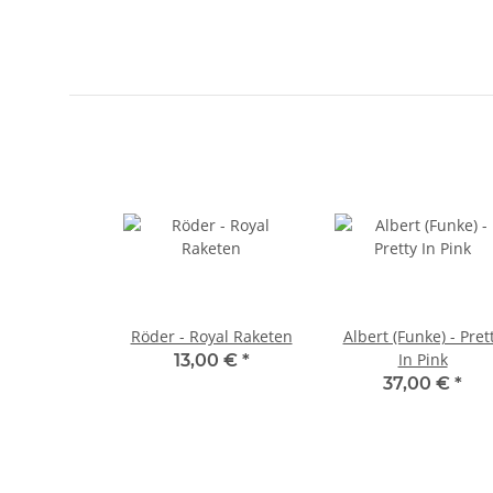
Röder - Royal Raketen
Albert (Funke) - Pret
In Pink
13,00 €
*
37,00 €
*