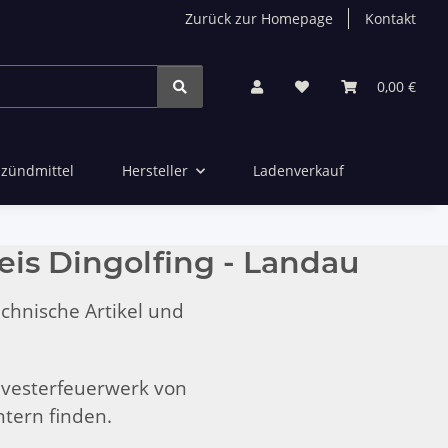
Zurück zur Homepage
Kontakt
0,00 €
zündmittel
Hersteller
Ladenverkauf
eis Dingolfing - Landau
chnische Artikel und
ilvesterfeuerwerk von
ntern finden.