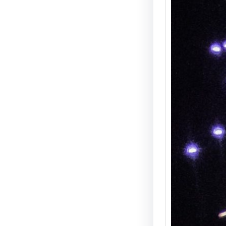
Ihr 
Ding
Sie t
prach
in Din
Landk