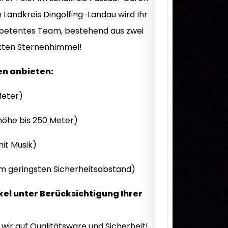
 Landkreis Dingolfing-Landau wird Ihr
mpetentes Team, bestehend aus zwei
ekten Sternenhimmel!
en anbieten:
Meter)
öhe bis 250 Meter)
it Musik)
em geringsten Sicherheitsabstand)
kel unter Berücksichtigung Ihrer
ir auf Qualitätsware und Sicherheit!