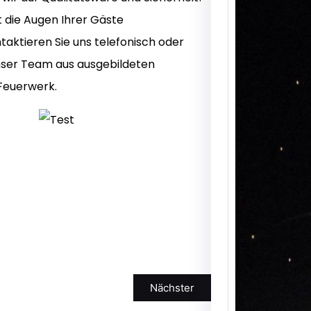
t die Augen Ihrer Gäste
aktieren Sie uns telefonisch oder
nser Team aus ausgebildeten
Feuerwerk.
Ihr 
Degg
Bring
Ihrer 
Nächster
spekt
Himme