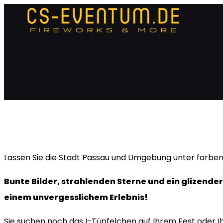
Zum
Inhalt
springen
Lassen Sie die Stadt Passau und Umgebung unter farben
Bunte Bilder, strahlenden Sterne und ein glizende
einem unvergesslichem Erlebnis!
Sie suchen noch das I-Tüpfelchen auf Ihrem Fest oder I