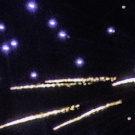
Feuerwerk in
olfing
räumen von einem
tvollem Feuerwerk
golfing, im
reis…