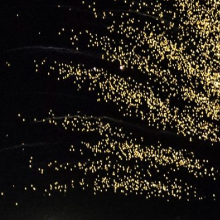
Feuerwerk in
endorf
en Sie die Augen
Gäste, durch eine
akuläre
lsmalerei…