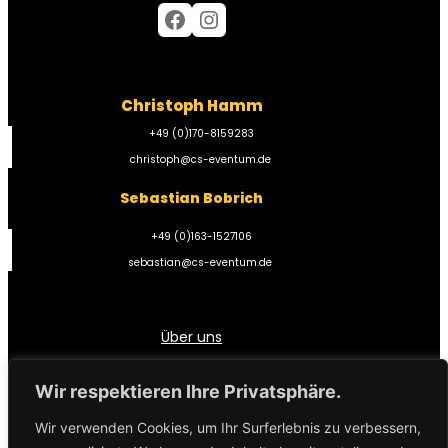
Facebook
Instagram
Christoph Hamm
+49 (0)170-8159283
christoph@cs-eventum.de
Sebastian Bobrich
+49 (0)163-1527106
sebastian@cs-eventum.de
Über uns
Impressum
Wir respektieren Ihre Privatsphäre.
Datenschutzerklärung
Wir verwenden Cookies, um Ihr Surferlebnis zu verbessern,
Widerrufsbelehrung